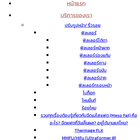
หน้าแรก
บริการของเรา
ปรับรูปหน้า/ ริ้วรอย
ฟิลเลอร์
ฟิลเลอร์ใต้ตา
ฟิลเลอร์หน้าผาก
ฟิลเลอร์ร่องแก้ม
ฟิลเลอร์คาง
ฟิลเลอร์ขมับ
ฟิลเลอร์ปาก
ฟิลเลอร์กรอบหน้า
โบท็อก
ไหมมิ้นท์
ร้อยไหม
รวมทุกเรื่องต้องรู้เกี่ยวกับฉีดเมโสแฟต (Meso Fat) คือ
อะไร? ฉีดแฟตกี่วันเห็นผล? อยู่ได้นานแค่ไหน?
Thermage FLX
MMFU/Hifu (Ultraformer III)