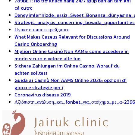
789BET: Hỗ trợ khách hàng 24/7 giúp bạn an tâm khi
cá cược
Deneyimlerinizde_eşsiz_Sweet_Bonanza_dünyasına_
Strategic_analysis_concerning_bovada_opportuniti
Пункт и пипс в трейдинге
What Makes Cazeus Relevant for Discussions Around
Casino Onboarding
Migliori Online Casinò Non AAMS: come accedere in
modo sicuro e veloce alle tue
Sichere Zahlungen im Online Casino: Worauf du
achten solltest
Guida ai Casinò Non AAMS Online 2026: opzioni di
gioco e strategie per i
Coronavirus disease 2019
Αξιόπιστη_ανάλυση_και_fonbet_για_στοίχημα_με_α-239