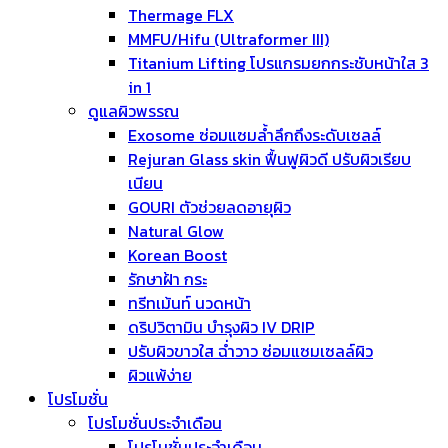
Thermage FLX
MMFU/Hifu (Ultraformer III)
Titanium Lifting โปรแกรมยกกระชับหน้าใส 3
in 1
ดูแลผิวพรรณ
Exosome ซ่อมแซมล้ำลึกถึงระดับเซลล์
Rejuran Glass skin ฟื้นฟูผิวดี ปรับผิวเรียบ
เนียน
GOURI ตัวช่วยลดอายุผิว
Natural Glow
Korean Boost
รักษาฝ้า กระ
ทรีทเม้นท์ นวดหน้า
ดริปวิตามิน บำรุงผิว IV DRIP
ปรับผิวขาวใส ฉ่ำวาว ซ่อมแซมเซลล์ผิว
ผิวแพ้ง่าย
โปรโมชั่น
โปรโมชั่นประจำเดือน
โปรโมชั่นประจำเดือน