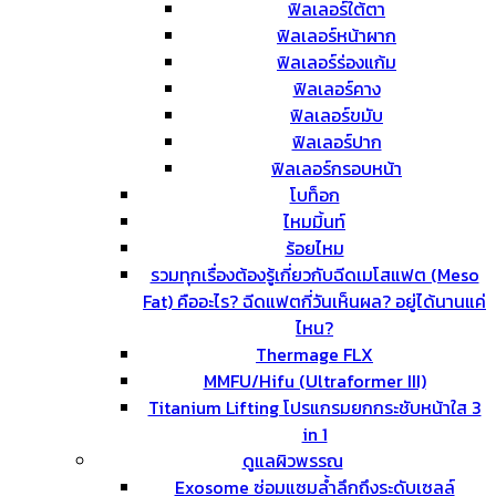
ฟิลเลอร์ใต้ตา
ฟิลเลอร์หน้าผาก
ฟิลเลอร์ร่องแก้ม
ฟิลเลอร์คาง
ฟิลเลอร์ขมับ
ฟิลเลอร์ปาก
ฟิลเลอร์กรอบหน้า
โบท็อก
ไหมมิ้นท์
ร้อยไหม
รวมทุกเรื่องต้องรู้เกี่ยวกับฉีดเมโสแฟต (Meso
Fat) คืออะไร? ฉีดแฟตกี่วันเห็นผล? อยู่ได้นานแค่
ไหน?
Thermage FLX
MMFU/Hifu (Ultraformer III)
Titanium Lifting โปรแกรมยกกระชับหน้าใส 3
in 1
ดูแลผิวพรรณ
Exosome ซ่อมแซมล้ำลึกถึงระดับเซลล์