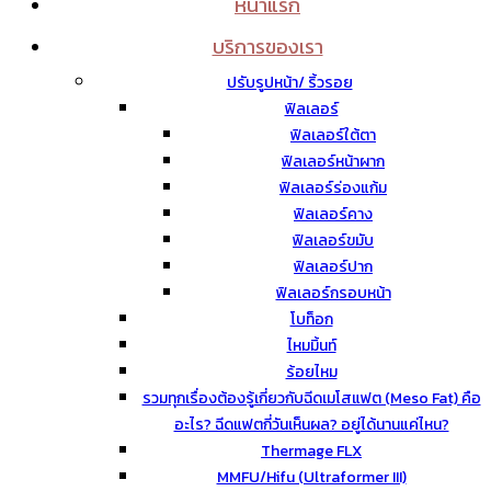
หน้าแรก
บริการของเรา
ปรับรูปหน้า/ ริ้วรอย
ฟิลเลอร์
ฟิลเลอร์ใต้ตา
ฟิลเลอร์หน้าผาก
ฟิลเลอร์ร่องแก้ม
ฟิลเลอร์คาง
ฟิลเลอร์ขมับ
ฟิลเลอร์ปาก
ฟิลเลอร์กรอบหน้า
โบท็อก
ไหมมิ้นท์
ร้อยไหม
รวมทุกเรื่องต้องรู้เกี่ยวกับฉีดเมโสแฟต (Meso Fat) คือ
อะไร? ฉีดแฟตกี่วันเห็นผล? อยู่ได้นานแค่ไหน?
Thermage FLX
MMFU/Hifu (Ultraformer III)