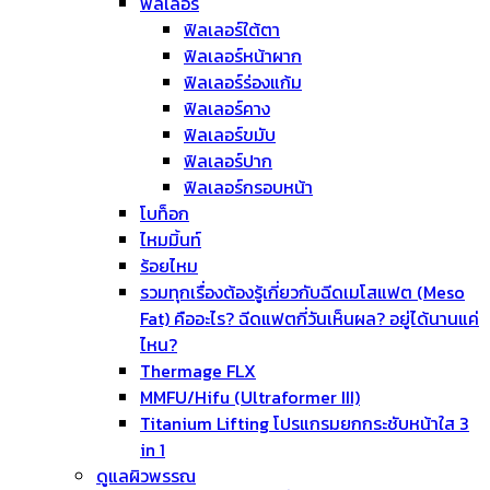
ฟิลเลอร์
ฟิลเลอร์ใต้ตา
ฟิลเลอร์หน้าผาก
ฟิลเลอร์ร่องแก้ม
ฟิลเลอร์คาง
ฟิลเลอร์ขมับ
ฟิลเลอร์ปาก
ฟิลเลอร์กรอบหน้า
โบท็อก
ไหมมิ้นท์
ร้อยไหม
รวมทุกเรื่องต้องรู้เกี่ยวกับฉีดเมโสแฟต (Meso
Fat) คืออะไร? ฉีดแฟตกี่วันเห็นผล? อยู่ได้นานแค่
ไหน?
Thermage FLX
MMFU/Hifu (Ultraformer III)
Titanium Lifting โปรแกรมยกกระชับหน้าใส 3
in 1
ดูแลผิวพรรณ