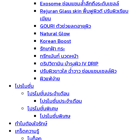
Exosome ซ่อมแซมล้ำลึกถึงระดับเซลล์
Rejuran Glass skin ฟื้นฟูผิวดี ปรับผิวเรียบ
เนียน
GOURI ตัวช่วยลดอายุผิว
Natural Glow
Korean Boost
รักษาฝ้า กระ
ทรีทเม้นท์ นวดหน้า
ดริปวิตามิน บำรุงผิว IV DRIP
ปรับผิวขาวใส ฉ่ำวาว ซ่อมแซมเซลล์ผิว
ผิวแพ้ง่าย
โปรโมชั่น
โปรโมชั่นประจำเดือน
โปรโมชั่นประจำเดือน
โปรโมชั่นพิเศษ
โปรโมชั่นพิเศษ
ทำไมต้องใจรักษ์
เกร็ดความรู้
โบท็อก