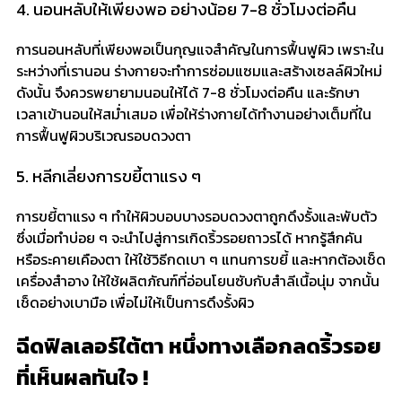
4. นอนหลับให้เพียงพอ อย่างน้อย 7-8 ชั่วโมงต่อคืน
การนอนหลับที่เพียงพอเป็นกุญแจสำคัญในการฟื้นฟูผิว เพราะใน
ระหว่างที่เรานอน ร่างกายจะทำการซ่อมแซมและสร้างเซลล์ผิวใหม่
ดังนั้น จึงควรพยายามนอนให้ได้ 7-8 ชั่วโมงต่อคืน และรักษา
เวลาเข้านอนให้สม่ำเสมอ เพื่อให้ร่างกายได้ทำงานอย่างเต็มที่ใน
การฟื้นฟูผิวบริเวณรอบดวงตา
5. หลีกเลี่ยงการขยี้ตาแรง ๆ
การขยี้ตาแรง ๆ ทำให้ผิวบอบบางรอบดวงตาถูกดึงรั้งและพับตัว
ซึ่งเมื่อทำบ่อย ๆ จะนำไปสู่การเกิดริ้วรอยถาวรได้ หากรู้สึกคัน
หรือระคายเคืองตา ให้ใช้วิธีกดเบา ๆ แทนการขยี้ และหากต้องเช็ด
เครื่องสำอาง ให้ใช้ผลิตภัณฑ์ที่อ่อนโยนซับกับสำลีเนื้อนุ่ม จากนั้น
เช็ดอย่างเบามือ เพื่อไม่ให้เป็นการดึงรั้งผิว
ฉีดฟิลเลอร์ใต้ตา หนึ่งทางเลือกลดริ้วรอย
ที่เห็นผลทันใจ !