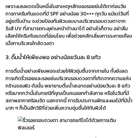
เพราะแสงแดดเป็นหนึ่งในสาเหตุหลักของรอยย่นใต้ตาก่อนวัย
การทาครีมกันแดดที่มี SPF อย่างน้อย 30+++ ทุกวัน แม้แต่วันที่
อยู่แต่ในบ้าน จะช่วยป้องกันผิวบอบบางบริเวณรอบดวงตาจาก
รังสี UV ที่สามารถทะลุผ่านหน้าต่างมาได้ อย่างไรก็ตาม อย่าลืม
เลือกใช้ครีมกันแดดที่อ่อนโยน เพื่อช่วยหลีกเลี่ยงการระคายเคือง
เมื่อทาบริเวณใกล้ดวงตา
3. ดื่มน้ำให้เพียงพอ อย่างน้อยวันละ 8 แก้ว
การดื่มน้ำอย่างเพียงพอจะช่วยให้ผิวชุ่มชื้นจากภายใน ทั้งยังลด
การเกิดริ้วรอยและรอยย่นบริเวณรอบดวงตาที่เกิดจากความแห้ง
กร้านของผิว ดังนั้น พยายามดื่มน้ำสะอาดอย่างน้อยวันละ 8 แก้ว
หรือมากกว่านั้นในกรณีที่คุณเป็นคนออกกำลังกาย หรือในวันที่มี
สภาพอากาศร้อนจัด นอกจากนี้ การรับประทานผักและผลไม้ที่มีน้ำ
มาก ๆ ก็เป็นอีกวิธีที่ช่วยเพิ่มความชุ่มชื้นให้กับผิวได้