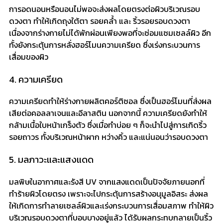
การอดนอนหรือนอนไม่พอจะส่งผลโดยตรงต่อผิวบริเวณรอบ
ดวงตา ทำให้เกิดถุงใต้ตา รอยคล้ำ และ ริ้วรอยรอบดวงตา
เนื่องจากร่างกายไม่ได้พักผ่อนเพียงพอที่จะซ่อมแซมเซลล์ผิว อีก
ทั้งยังกระตุ้นการหลั่งฮอร์โมนความเครียด ซึ่งเร่งกระบวนการ
เสื่อมของผิว
4. ความเครียด
ความเครียดทำให้ร่างกายผลิตคอร์ติซอล ซึ่งเป็นฮอร์โมนที่ส่งผล
เสียต่อคอลลาเจนและอีลาสติน นอกจากนี้ ความเครียดยังทำให้
กล้ามเนื้อใบหน้าเกร็งตัว ซึ่งเมื่อทำบ่อย ๆ ก็จะนำไปสู่การเกิดริ้ว
รอยถาวร ทั้งบริเวณหน้าผาก หว่างคิ้ว และแน่นอนว่ารอบดวงตา
5. มลภาวะและแสงแดด
มลพิษในอากาศและรังสี UV จากแสงแดดเป็นปัจจัยภายนอกที่
ทำร้ายผิวโดยตรง เพราะจะไปกระตุ้นการสร้างอนุมูลอิสระ ส่งผล
ให้เกิดการทำลายเซลล์ผิวและเร่งกระบวนการเสื่อมสภาพ ทำให้ผิว
บริเวณรอบดวงตาที่บอบบางอยู่แล้ว ได้รับผลกระทบกลายเป็นริ้ว