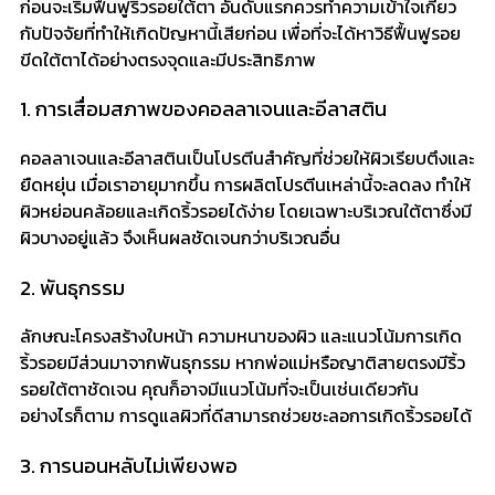
ก่อนจะเริ่มฟื้นฟูริ้วรอยใต้ตา อันดับแรกควรทำความเข้าใจเกี่ยว
กับปัจจัยที่ทำให้เกิดปัญหานี้เสียก่อน เพื่อที่จะได้หาวิธีฟื้นฟูรอย
ขีดใต้ตาได้อย่างตรงจุดและมีประสิทธิภาพ
1. การเสื่อมสภาพของคอลลาเจนและอีลาสติน
คอลลาเจนและอีลาสตินเป็นโปรตีนสำคัญที่ช่วยให้ผิวเรียบตึงและ
ยืดหยุ่น เมื่อเราอายุมากขึ้น การผลิตโปรตีนเหล่านี้จะลดลง ทำให้
ผิวหย่อนคล้อยและเกิดริ้วรอยได้ง่าย โดยเฉพาะบริเวณใต้ตาซึ่งมี
ผิวบางอยู่แล้ว จึงเห็นผลชัดเจนกว่าบริเวณอื่น
2. พันธุกรรม
ลักษณะโครงสร้างใบหน้า ความหนาของผิว และแนวโน้มการเกิด
ริ้วรอยมีส่วนมาจากพันธุกรรม หากพ่อแม่หรือญาติสายตรงมีริ้ว
รอยใต้ตาชัดเจน คุณก็อาจมีแนวโน้มที่จะเป็นเช่นเดียวกัน
อย่างไรก็ตาม การดูแลผิวที่ดีสามารถช่วยชะลอการเกิดริ้วรอยได้
3. การนอนหลับไม่เพียงพอ