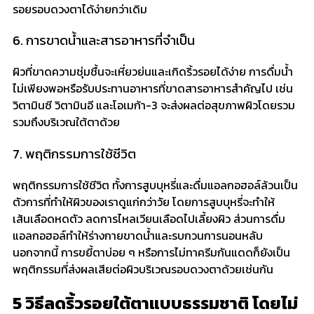
รอยรอบดวงตาได้ง่ายกว่าเดิม
6. การขาดน้ำและสารอาหารที่จำเป็น
ผิวที่ขาดความชุ่มชื้นจะเหี่ยวย่นและเกิดริ้วรอยได้ง่าย การดื่มน้ำ
ไม่เพียงพอหรือรับประทานอาหารที่ขาดสารอาหารสำคัญไป เช่น
วิตามินซี วิตามินอี และโอเมก้า-3 จะส่งผลต่อสุขภาพผิวโดยรวม
รวมถึงบริเวณใต้ตาด้วย
7. พฤติกรรมการใช้ชีวิต
พฤติกรรมการใช้ชีวิต ทั้งการสูบบุหรี่และดื่มแอลกอฮอล์ล้วนเป็น
ตัวการที่ทำให้ผิวของเราดูแก่กว่าวัย โดยการสูบบุหรี่จะทำให้
เส้นเลือดหดตัว ลดการไหลเวียนเลือดไปเลี้ยงผิว ส่วนการดื่ม
แอลกอฮอล์ทำให้ร่างกายขาดน้ำและรบกวนการนอนหลับ
นอกจากนี้ การขยี้ตาบ่อย ๆ หรือการไม่ทาครีมกันแดดก็ยังเป็น
พฤติกรรมที่ส่งผลเสียต่อผิวบริเวณรอบดวงตาด้วยเช่นกัน
5
วิธีลดริ้วรอยใต้ตาแบบธรรมชาติ
โดยไม่