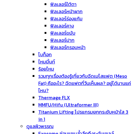
ฟิลเลอร์ใต้ตา
ฟิลเลอร์หน้าผาก
ฟิลเลอร์ร่องแก้ม
ฟิลเลอร์คาง
ฟิลเลอร์ขมับ
ฟิลเลอร์ปาก
ฟิลเลอร์กรอบหน้า
โบท็อก
ไหมมิ้นท์
ร้อยไหม
รวมทุกเรื่องต้องรู้เกี่ยวกับฉีดเมโสแฟต (Meso
Fat) คืออะไร? ฉีดแฟตกี่วันเห็นผล? อยู่ได้นานแค่
ไหน?
Thermage FLX
MMFU/Hifu (Ultraformer III)
Titanium Lifting โปรแกรมยกกระชับหน้าใส 3
in 1
ดูแลผิวพรรณ
Exosome ซ่อมแซมล้ำลึกถึงระดับเซลล์