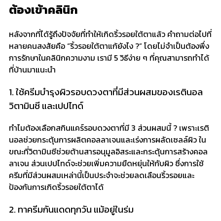
ต้องเข้าคลินิก
หลังจากที่ได้รู้ถึงปัจจัยที่ทำให้เกิดริ้วรอยใต้ตาแล้ว คำถามต่อไปที่
หลายคนสงสัยคือ “ริ้วรอยใต้ตาแก้ยังไง ?” โดยไม่จำเป็นต้องพึ่ง
การรักษาในคลินิกความงาม เรามี 5 วิธีง่าย ๆ ที่คุณสามารถทำได้
ที่บ้านมาแนะนำ
1. ใช้ครีมบำรุงผิวรอบดวงตาที่มีส่วนผสมของเรตินอล
วิตามินซี และเปปไทด์
ทำไมต้องเลือกสกินแคร์รอบดวงตาที่มี 3 ส่วนผสมนี้ ? เพราะเรติ
นอลช่วยกระตุ้นการผลิตคอลลาเจนและเร่งการผลัดเซลล์ผิว ใน
ขณะที่วิตามินซีช่วยต้านสารอนุมูลอิสระและกระตุ้นการสร้างคอล
ลาเจน ส่วนเปปไทด์จะช่วยเพิ่มความยืดหยุ่นให้กับผิว ซึ่งการใช้
ครีมที่มีส่วนผสมเหล่านี้เป็นประจำจะช่วยลดเลือนริ้วรอยและ
ป้องกันการเกิดริ้วรอยใต้ตาได้
2. ทาครีมกันแดดทุกวัน แม้อยู่ในร่ม