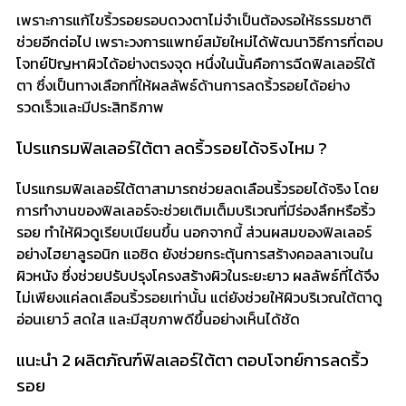
เพราะการแก้ไขริ้วรอยรอบดวงตาไม่จำเป็นต้องรอให้ธรรมชาติ
ช่วยอีกต่อไป เพราะวงการแพทย์สมัยใหม่ได้พัฒนาวิธีการที่ตอบ
โจทย์ปัญหาผิวได้อย่างตรงจุด หนึ่งในนั้นคือการฉีดฟิลเลอร์ใต้
ตา ซึ่งเป็นทางเลือกที่ให้ผลลัพธ์ด้านการลดริ้วรอยได้อย่าง
รวดเร็วและมีประสิทธิภาพ
โปรแกรมฟิลเลอร์ใต้ตา ลดริ้วรอยได้จริงไหม ?
โปรแกรมฟิลเลอร์ใต้ตาสามารถช่วยลดเลือนริ้วรอยได้จริง โดย
การทำงานของฟิลเลอร์จะช่วยเติมเต็มบริเวณที่มีร่องลึกหรือริ้ว
รอย ทำให้ผิวดูเรียบเนียนขึ้น นอกจากนี้ ส่วนผสมของฟิลเลอร์
อย่างไฮยาลูรอนิก แอซิด ยังช่วยกระตุ้นการสร้างคอลลาเจนใน
ผิวหนัง ซึ่งช่วยปรับปรุงโครงสร้างผิวในระยะยาว ผลลัพธ์ที่ได้จึง
ไม่เพียงแค่ลดเลือนริ้วรอยเท่านั้น แต่ยังช่วยให้ผิวบริเวณใต้ตาดู
อ่อนเยาว์ สดใส และมีสุขภาพดีขึ้นอย่างเห็นได้ชัด
แนะนำ 2 ผลิตภัณฑ์ฟิลเลอร์ใต้ตา ตอบโจทย์การลดริ้ว
รอย