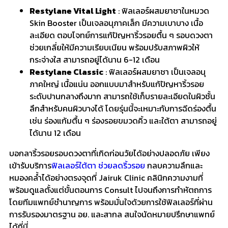
Restylane Vital Light
: ฟิลเลอร์ผสมยาชาในหมวด
Skin Booster เป็นเจลอนุภาคเล็ก มีความเบาบาง เนื้อ
ละเอียด ตอบโจทย์การแก้ปัญหาริ้วรอยตื้น ๆ รอบดวงตา
ช่วยเกลี่ยให้มีความเรียบเนียน พร้อมปรับสภาพผิวให้
กระจ่างใส สามารถอยู่ได้นาน 6-12 เดือน
Restylane Classic
: ฟิลเลอร์ผสมยาชา เป็นเจลอนุ
ภาคใหญ่ เนื้อแน่น ออกแบบมาสำหรับแก้ปัญหาริ้วรอย
ระดับปานกลางถึงมาก สามารถใช้เก็บรายละเอียดในผิวชั้น
ลึกสำหรับคนผิวบางได้ โดยรุ่นนี้จะเหมาะกับการฉีดร่องตื้น
เช่น ร่องแก้มตื้น ๆ ร่องรอยขมวดคิ้ว และใต้ตา สามารถอยู่
ได้นาน 12 เดือน
บอกลาริ้วรอยรอบดวงตาที่เกิดก่อนวัยได้อย่างปลอดภัย เพียง
เข้ารับบริการ
ฟิลเลอร์ใต้ตา ช่วยลดริ้วรอย
กลบความลึกและ
หมองคล้ำได้อย่างตรงจุดที่ Jairuk Clinic คลินิกความงามที่
พร้อมดูแลตั้งแต่ขั้นตอนการ Consult ไปจนถึงการทำหัตถการ
โดยทีมแพทย์ชำนาญการ พร้อมมั่นใจด้วยการใช้ฟิลเลอร์ที่ผ่าน
การรับรองมาตรฐาน อย. และสากล สนใจนัดหมายปรึกษาแพทย์
ได้ที่นี่