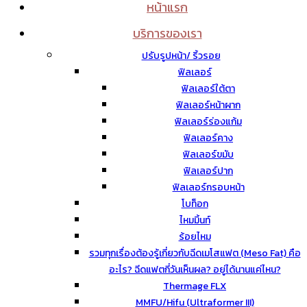
หน้าแรก
บริการของเรา
ปรับรูปหน้า/ ริ้วรอย
ฟิลเลอร์
ฟิลเลอร์ใต้ตา
ฟิลเลอร์หน้าผาก
ฟิลเลอร์ร่องแก้ม
ฟิลเลอร์คาง
ฟิลเลอร์ขมับ
ฟิลเลอร์ปาก
ฟิลเลอร์กรอบหน้า
โบท็อก
ไหมมิ้นท์
ร้อยไหม
รวมทุกเรื่องต้องรู้เกี่ยวกับฉีดเมโสแฟต (Meso Fat) คือ
อะไร? ฉีดแฟตกี่วันเห็นผล? อยู่ได้นานแค่ไหน?
Thermage FLX
MMFU/Hifu (Ultraformer III)