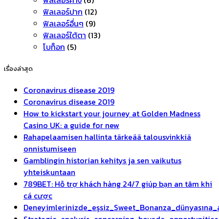
ฟิลเลอร์ปาก
(12)
ฟิลเลอร์อื่นๆ
(9)
ฟิลเลอร์ใต้ตา
(13)
โบท็อก
(5)
เรื่องล่าสุด
Coronavirus disease 2019
Coronavirus disease 2019
How to kickstart your journey at Golden Madness
Casino UK: a guide for new
Rahapelaamisen hallinta tärkeää talousvinkkiä
onnistumiseen
Gamblingin historian kehitys ja sen vaikutus
yhteiskuntaan
789BET: Hỗ trợ khách hàng 24/7 giúp bạn an tâm khi
cá cược
Deneyimlerinizde_eşsiz_Sweet_Bonanza_dünyasına_