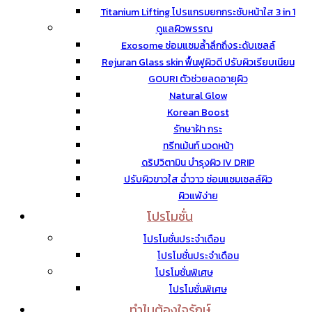
Titanium Lifting โปรแกรมยกกระชับหน้าใส 3 in 1
ดูแลผิวพรรณ
Exosome ซ่อมแซมล้ำลึกถึงระดับเซลล์
Rejuran Glass skin ฟื้นฟูผิวดี ปรับผิวเรียบเนียน
GOURI ตัวช่วยลดอายุผิว
Natural Glow
Korean Boost
รักษาฝ้า กระ
ทรีทเม้นท์ นวดหน้า
ดริปวิตามิน บำรุงผิว IV DRIP
ปรับผิวขาวใส ฉ่ำวาว ซ่อมแซมเซลล์ผิว
ผิวแพ้ง่าย
โปรโมชั่น
โปรโมชั่นประจำเดือน
โปรโมชั่นประจำเดือน
โปรโมชั่นพิเศษ
โปรโมชั่นพิเศษ
ทำไมต้องใจรักษ์