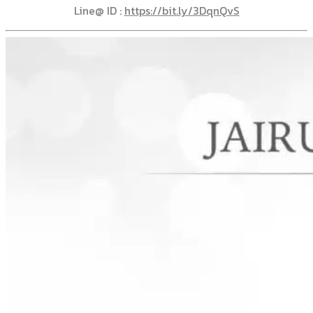
Line@ ID :
https://bit.ly/3DqnQvS