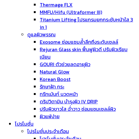
Thermage FLX
MMFU/Hifu (Ultraformer III)
Titanium Lifting โปรแกรมยกกระชับหน้าใส 3
in 1
ดูแลผิวพรรณ
Exosome ซ่อมแซมล้ำลึกถึงระดับเซลล์
Rejuran Glass skin ฟื้นฟูผิวดี ปรับผิวเรียบ
เนียน
GOURI ตัวช่วยลดอายุผิว
Natural Glow
Korean Boost
รักษาฝ้า กระ
ทรีทเม้นท์ นวดหน้า
ดริปวิตามิน บำรุงผิว IV DRIP
ปรับผิวขาวใส ฉ่ำวาว ซ่อมแซมเซลล์ผิว
ผิวแพ้ง่าย
โปรโมชั่น
โปรโมชั่นประจำเดือน
โปรโมชั่นประจำเดือน