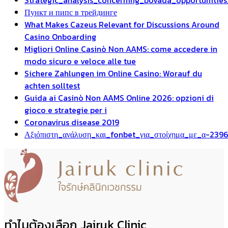
Strategic_analysis_concerning_bovada_opportuniti
Пункт и пипс в трейдинге
What Makes Cazeus Relevant for Discussions Around
Casino Onboarding
Migliori Online Casinò Non AAMS: come accedere in
modo sicuro e veloce alle tue
Sichere Zahlungen im Online Casino: Worauf du
achten solltest
Guida ai Casinò Non AAMS Online 2026: opzioni di
gioco e strategie per i
Coronavirus disease 2019
Αξιόπιστη_ανάλυση_και_fonbet_για_στοίχημα_με_α-239
ทำไมต้องเลือก Jairuk Clinic