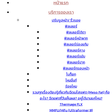
หน้าแรก
บริการของเรา
ปรับรูปหน้า/ ริ้วรอย
ฟิลเลอร์
ฟิลเลอร์ใต้ตา
ฟิลเลอร์หน้าผาก
ฟิลเลอร์ร่องแก้ม
ฟิลเลอร์คาง
ฟิลเลอร์ขมับ
ฟิลเลอร์ปาก
ฟิลเลอร์กรอบหน้า
โบท็อก
ไหมมิ้นท์
ร้อยไหม
รวมทุกเรื่องต้องรู้เกี่ยวกับฉีดเมโสแฟต (Meso Fat) คือ
อะไร? ฉีดแฟตกี่วันเห็นผล? อยู่ได้นานแค่ไหน?
Thermage FLX
MMFU/Hifu (Ultraformer III)