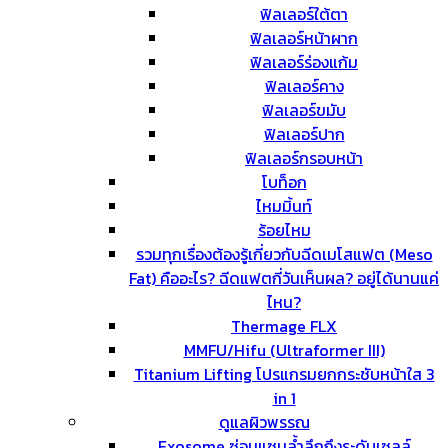
ฟิลเลอร์ใต้ตา
ฟิลเลอร์หน้าผาก
ฟิลเลอร์ร่องแก้ม
ฟิลเลอร์คาง
ฟิลเลอร์ขมับ
ฟิลเลอร์ปาก
ฟิลเลอร์กรอบหน้า
โบท็อก
ไหมมิ้นท์
ร้อยไหม
รวมทุกเรื่องต้องรู้เกี่ยวกับฉีดเมโสแฟต (Meso
Fat) คืออะไร? ฉีดแฟตกี่วันเห็นผล? อยู่ได้นานแค่
ไหน?
Thermage FLX
MMFU/Hifu (Ultraformer III)
Titanium Lifting โปรแกรมยกกระชับหน้าใส 3
in 1
ดูแลผิวพรรณ
Exosome ซ่อมแซมล้ำลึกถึงระดับเซลล์