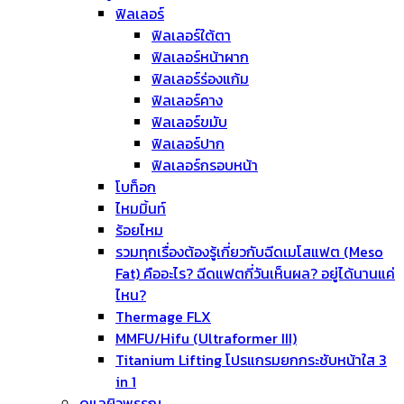
ฟิลเลอร์
ฟิลเลอร์ใต้ตา
ฟิลเลอร์หน้าผาก
ฟิลเลอร์ร่องแก้ม
ฟิลเลอร์คาง
ฟิลเลอร์ขมับ
ฟิลเลอร์ปาก
ฟิลเลอร์กรอบหน้า
โบท็อก
ไหมมิ้นท์
ร้อยไหม
รวมทุกเรื่องต้องรู้เกี่ยวกับฉีดเมโสแฟต (Meso
Fat) คืออะไร? ฉีดแฟตกี่วันเห็นผล? อยู่ได้นานแค่
ไหน?
Thermage FLX
MMFU/Hifu (Ultraformer III)
Titanium Lifting โปรแกรมยกกระชับหน้าใส 3
in 1
ดูแลผิวพรรณ